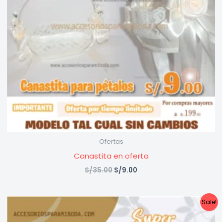
Ofertas
Canastita en oferta
S/
35.00
S/
9.00
Original
Current
Sale!
price
price
was:
is: