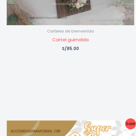
Carteles de bienvenida
Cartel guirnalda
S/
85.00
Original
Current
Sale!
price
price
was:
is: