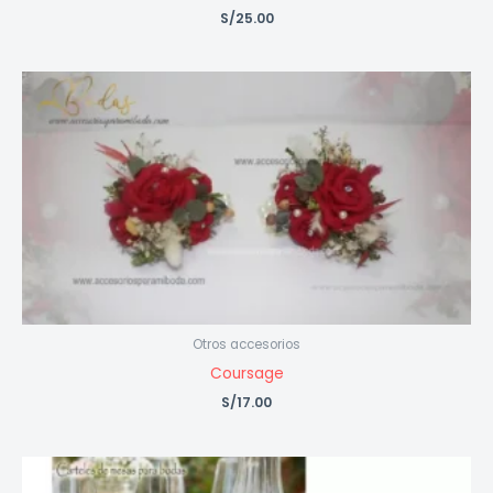
S/
25.00
Otros accesorios
Coursage
S/
17.00