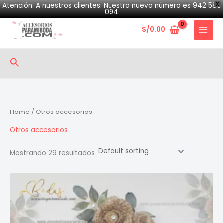
Skip
Atención: A nuestros clientes. Nuestro nuevo número es 942 580
X
094
to
S/
0.00
content
Search
Home
/ Otros accesorios
Otros accesorios
Mostrando 29 resultados