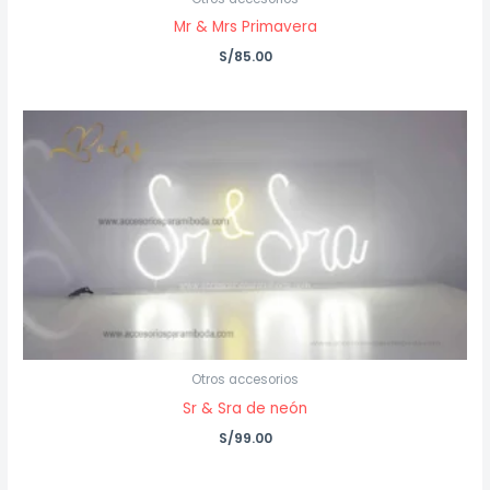
Mr & Mrs Primavera
S/
85.00
Otros accesorios
Sr & Sra de neón
S/
99.00