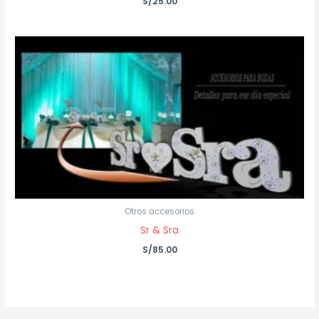
S/
25.00
Otros accesorios
Sr & Sra
S/
85.00