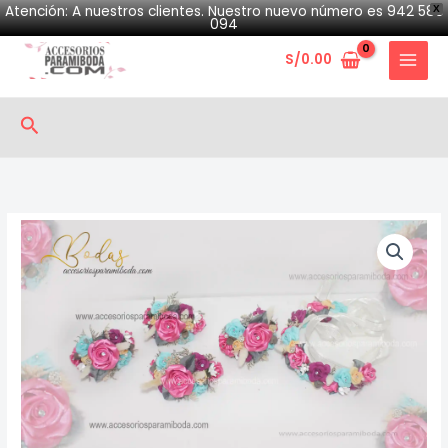
Skip
Atención: A nuestros clientes. Nuestro nuevo número es 942 580
X
094
to
S/
0.00
content
Search
Coursage
y
Vincha
quantity