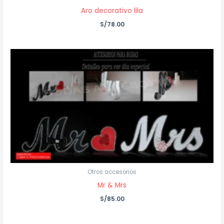
Aro decorativo lila
S/
78.00
Otros accesorios
Mr & Mrs
S/
85.00