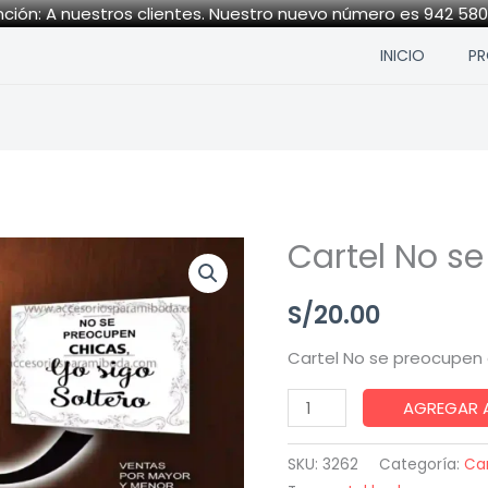
ción: A nuestros clientes. Nuestro nuevo número es 942 58
INICIO
P
Cartel No s
Cartel
No
S/
20.00
se
preocupen
Cartel No se preocupen 
chicas
quantity
AGREGAR 
SKU:
3262
Categoría:
Car