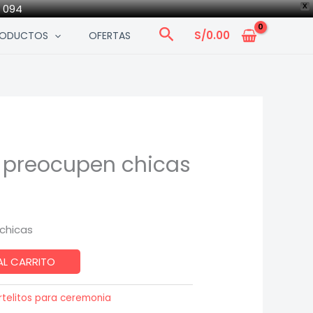
0 094
X
Search
S/
0.00
RODUCTOS
OFERTAS
e preocupen chicas
chicas
AL CARRITO
telitos para ceremonia