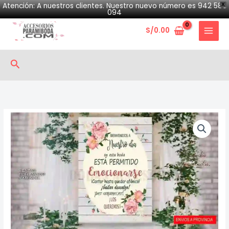
Skip
Atención: A nuestros clientes. Nuestro nuevo número es 942 580
X
094
to
S/
0.00
content
Search
Cartel
plomo
quantity