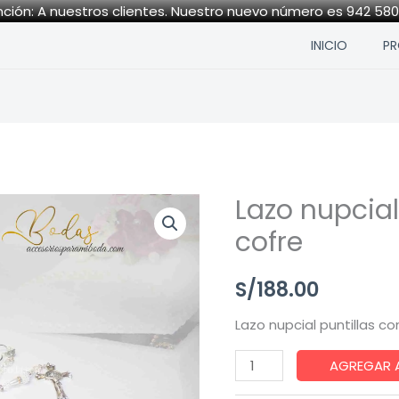
ción: A nuestros clientes. Nuestro nuevo número es 942 58
INICIO
P
Lazo nupcial
Lazo
nupcial
cofre
puntillas
con
S/
188.00
cofre
Lazo nupcial puntillas co
quantity
AGREGAR 