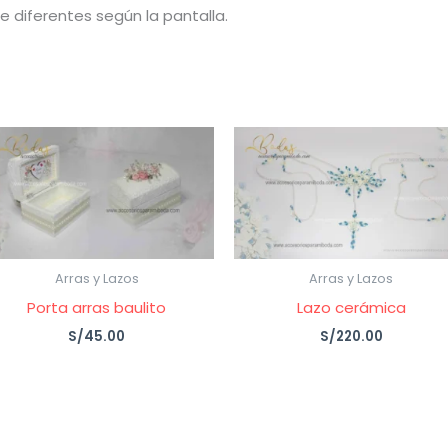
 diferentes según la pantalla.
Arras y Lazos
Arras y Lazos
Porta arras baulito
Lazo cerámica
S/
45.00
S/
220.00