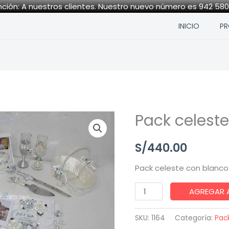
ción: A nuestros clientes. Nuestro nuevo número es 942 58
INICIO
P
Pack celest
Pack
celeste
S/
440.00
con
blanco
Pack celeste con blanco
quantity
AGREGAR 
SKU:
1164
Categoría:
Pac