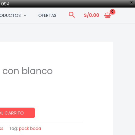
0 094
X
Search
S/
0.00
RODUCTOS
OFERTAS
e con blanco
AL CARRITO
ks
Tag:
pack boda