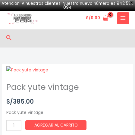
Skip
Atención: A nuestros clientes. Nuestro nuevo número es 942 580
X
094
to
S/
0.00
content
Search
Pack
yute
Pack yute vintage
vintage
quantity
S/
385.00
Pack yute vintage
AGREGAR AL CARRITO