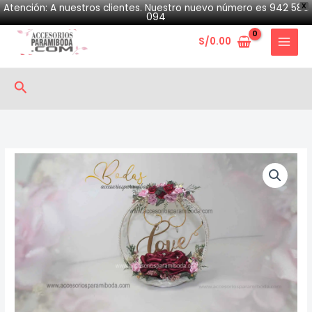
Skip
Atención: A nuestros clientes. Nuestro nuevo número es 942 580
X
094
to
S/
0.00
content
Search
Porta
aros
Realeza
quantity